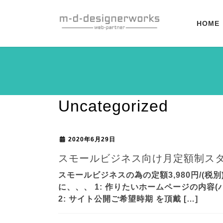
コ
ナ
ン
ビ
HOME
テ
ゲ
ン
ー
ツ
シ
へ
ョ
ス
ン
キ
に
ッ
移
Uncategorized
プ
動
2020年6月29日
スモールビジネス向け月定額制ス
スモールビジネスの為の定額3,980円/(税
に、、、 1: 作りたいホームページの内
2: サイト公開ご希望時期 を頂戴 […]