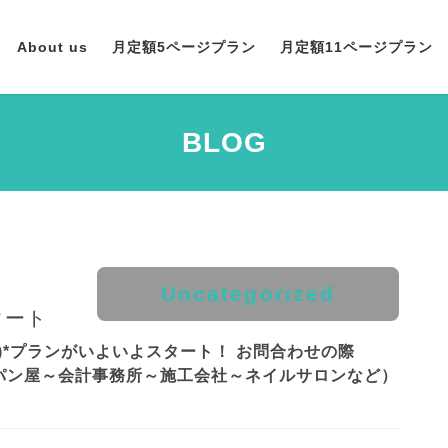
About us
月定額5ページプラン
月定額11ページプラン
BLOG
Uncategorized
タート
別)*プランがいよいよスタート！ お問合わせの際
容(パン屋～会計事務所～施工会社～ネイルサロンなど）